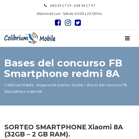
640 29 17 19 - 634 34 17 97
Abierto de Lun - Sáb de 10:00 a 22:00 Hs.
TOGGL
Bases del concurso FB
Smartphone redmi 8A
Colibrium Mobile - Reparación móviles Sevilla
>
Bases del concurso FB
Smartphone redmi 8A
SORTEO SMARTPHONE Xiaomi 8A
(32GB – 2 GB RAM).