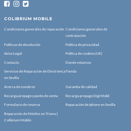
COLIBRIUM MOBILE
Condiciones generales de reparación
Condiciones generales de
contratación
Políticas de devolución
Política de privacidad
Aviso Legal
Política de cookies (UE)
Contacto
Donde estamos
Servicios de Reparación de Electrónica
Tienda
en Sevilla
Acerca de nosotros
Garantía de calidad
Recarga prepago y punto de venta
Recarga prepago Digi Mobil
Formulario de reserva
Reparación de Iphone en Sevilla
Reparación de Móviles en Triana |
Colibrium Mobile