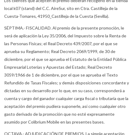
Los clientes que acepten el premio deberán recogerlo en la tienda
local k07 (stand) del C.C. AireSur, sito en Ctra. Castilleja de la
Cuesta-Tomares, 41950_Castilleja de la Cuesta (Sevilla).
SÉPTIMA.- FISCALIDAD. Al premio de la presente promoción, le
será de aplicación la Ley 35/2006, del Impuesto sobre la Renta de
las Personas Físicas; el Real Decreto 439/2007, por el que se
aprueba su Reglamento; Real Decreto 2069/1999, de 30 de
diciembre, por el que se aprueba el Estatuto de la Entidad Pública
Empresarial Loterías y Apuestas del Estado; Real Decreto
3059/1966 de 1 de diciembre, por el que se aprueba el Texto
Refundido de Tasas Fiscales; y demás disposiciones concordante y
dictadas en su desarrollo por lo que, en su caso, corresponderá a
cuenta y cargo del ganador cualquier carga fiscal o tributaria que la
aceptación del premio pudiera suponerle, así como cualquier otro
gasto derivado de la promoción que no esté expresamente
asumido por Colibrium Mobile en las presentes bases.
OCTAVA.- ADJUDICACIÓN DE PREMIOS. La simple aceptación