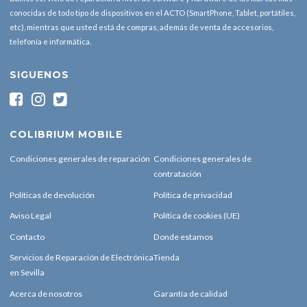
conocidas de todo tipo de dispositivos en el ACTO (SmartPhone, Tablet, portátiles,
etc), mientras que usted está de compras, además de venta de accesorios,
telefonía e informática.
SIGUENOS
COLIBRIUM MOBILE
Condiciones generales de reparación
Condiciones generales de
contratación
Políticas de devolución
Política de privacidad
Aviso Legal
Política de cookies (UE)
Contacto
Donde estamos
Servicios de Reparación de Electrónica
Tienda
en Sevilla
Acerca de nosotros
Garantía de calidad