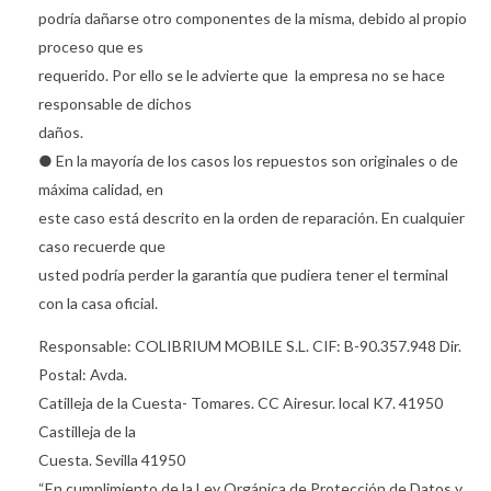
podría dañarse otro componentes de la misma, debido al propio
proceso que es
requerido. Por ello se le advierte que la empresa no se hace
responsable de dichos
daños.
● En la mayoría de los casos los repuestos son originales o de
máxima calidad, en
este caso está descrito en la orden de reparación. En cualquier
caso recuerde que
usted podría perder la garantía que pudiera tener el terminal
con la casa oficial.
Responsable: COLIBRIUM MOBILE S.L. CIF: B-90.357.948 Dir.
Postal: Avda.
Catilleja de la Cuesta- Tomares. CC Airesur. local K7. 41950
Castilleja de la
Cuesta. Sevilla 41950
“En cumplimiento de la Ley Orgánica de Protección de Datos y