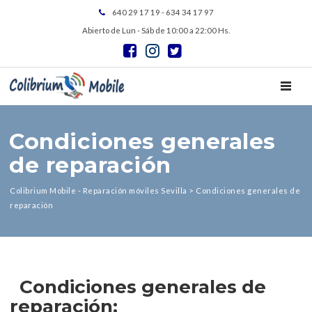
640 29 17 19 - 634 34 17 97
Abierto de Lun - Sáb de 10:00 a 22:00 Hs.
TOGGL
Condiciones generales
de reparación
Colibrium Mobile - Reparación móviles Sevilla
>
Condiciones generales de
reparación
Condiciones generales de
reparación: