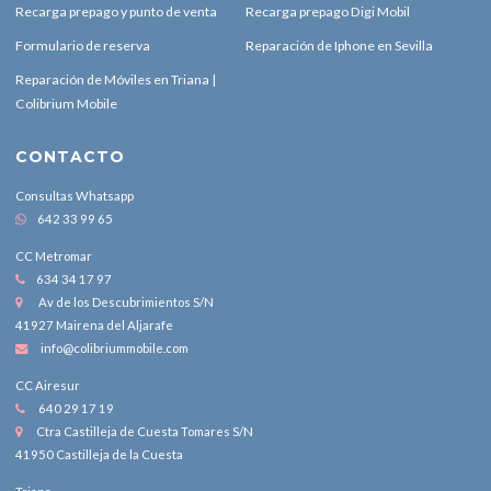
Recarga prepago y punto de venta
Recarga prepago Digi Mobil
Formulario de reserva
Reparación de Iphone en Sevilla
Reparación de Móviles en Triana |
Colibrium Mobile
CONTACTO
Consultas Whatsapp
642 33 99 65
CC Metromar
634 34 17 97
Av de los Descubrimientos S/N
41927 Mairena del Aljarafe
info@colibriummobile.com
CC Airesur
640 29 17 19
Ctra Castilleja de Cuesta Tomares S/N
41950 Castilleja de la Cuesta