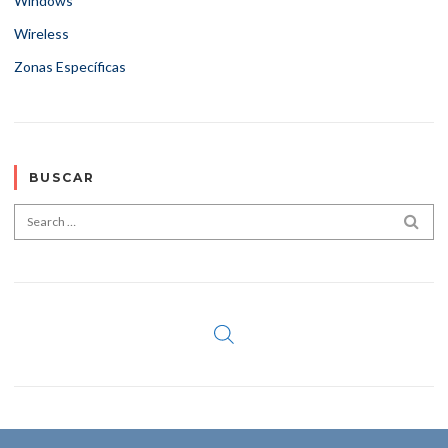
Windows
Wireless
Zonas Específicas
BUSCAR
Search for:
SEA