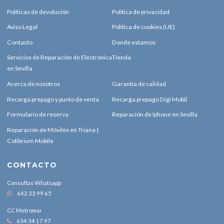
Políticas de devolución
Política de privacidad
Aviso Legal
Política de cookies (UE)
Contacto
Donde estamos
Servicios de Reparación de Electrónica
Tienda
en Sevilla
Acerca de nosotros
Garantía de calidad
Recarga prepago y punto de venta
Recarga prepago Digi Mobil
Formulario de reserva
Reparación de Iphone en Sevilla
Reparación de Móviles en Triana |
Colibrium Mobile
CONTACTO
Consultas Whatsapp
642 33 99 65
CC Metromar
634 34 17 97