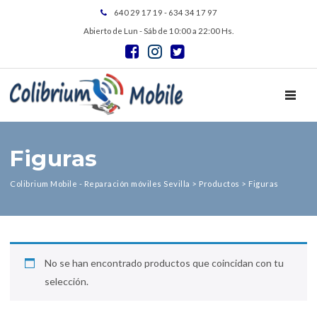
640 29 17 19 - 634 34 17 97
Abierto de Lun - Sáb de 10:00 a 22:00 Hs.
TOGGL
Figuras
Colibrium Mobile - Reparación móviles Sevilla
>
Productos
>
Figuras
No se han encontrado productos que coincidan con tu
selección.