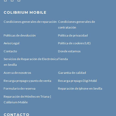
COLIBRIUM MOBILE
Condiciones generales de reparación
Condiciones generales de
contratación
Políticas de devolución
Política de privacidad
Aviso Legal
Política de cookies (UE)
Contacto
Donde estamos
Servicios de Reparación de Electrónica
Tienda
en Sevilla
Acerca de nosotros
Garantía de calidad
Recarga prepago y punto de venta
Recarga prepago Digi Mobil
Formulario de reserva
Reparación de Iphone en Sevilla
Reparación de Móviles en Triana |
Colibrium Mobile
CONTACTO