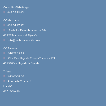
Consultas Whatsapp
642 33 99 65
CC Metromar
634 34 17 97
Av de los Descubrimientos S/N
41927 Mairena del Aljarafe
info@colibriummobile.com
CC Airesur
640 29 17 19
Ctra Castilleja de Cuesta Tomares S/N
41950 Castilleja de la Cuesta
Triana
643 00 57 05
Ronda de Triana 11,
Local C
41010 Sevilla