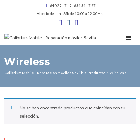
640 29 17 19 - 634 34 17 97
Abierto de Lun - Sáb de 10:00 a 22:00 Hs.
TOGGL
Wireless
Colibrium Mobile - Reparación móviles Sevilla
>
Productos
>
Wireless
No se han encontrado productos que coincidan con tu
selección.