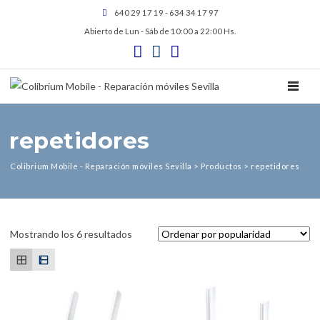
640 29 17 19 - 634 34 17 97
Abierto de Lun - Sáb de 10:00 a 22:00 Hs.
TOGGL
repetidores
Colibrium Mobile - Reparación móviles Sevilla
>
Productos
>
repetidores
Ordenado por popularidad
Mostrando los 6 resultados