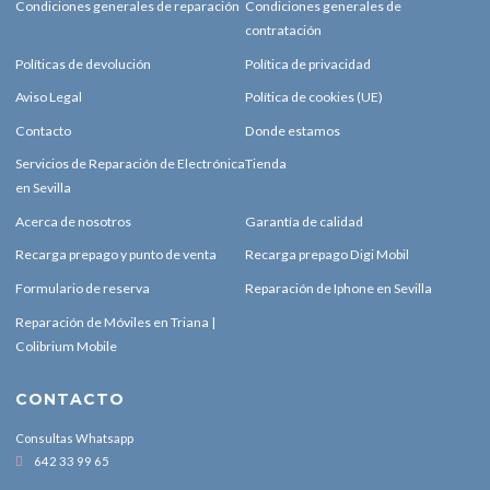
Condiciones generales de reparación
Condiciones generales de
contratación
Políticas de devolución
Política de privacidad
Aviso Legal
Política de cookies (UE)
Contacto
Donde estamos
Servicios de Reparación de Electrónica
Tienda
en Sevilla
Acerca de nosotros
Garantía de calidad
Recarga prepago y punto de venta
Recarga prepago Digi Mobil
Formulario de reserva
Reparación de Iphone en Sevilla
Reparación de Móviles en Triana |
Colibrium Mobile
CONTACTO
Consultas Whatsapp
642 33 99 65