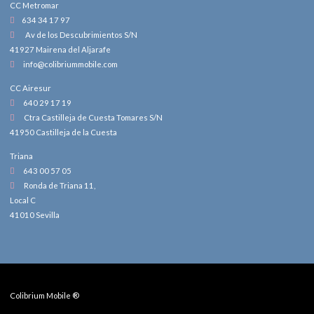
CC Metromar
634 34 17 97
Av de los Descubrimientos S/N
41927 Mairena del Aljarafe
info@colibriummobile.com
CC Airesur
640 29 17 19
Ctra Castilleja de Cuesta Tomares S/N
41950 Castilleja de la Cuesta
Triana
643 00 57 05
Ronda de Triana 11,
Local C
41010 Sevilla
Colibrium Mobile ®