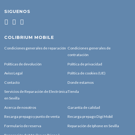
SIGUENOS
COLIBRIUM MOBILE
Condiciones generales de reparación
Condiciones generales de
contratación
Políticas de devolución
Política de privacidad
Aviso Legal
Política de cookies (UE)
Contacto
Donde estamos
Servicios de Reparación de Electrónica
Tienda
en Sevilla
Acerca de nosotros
Garantía de calidad
Recarga prepago y punto de venta
Recarga prepago Digi Mobil
Formulario de reserva
Reparación de Iphone en Sevilla