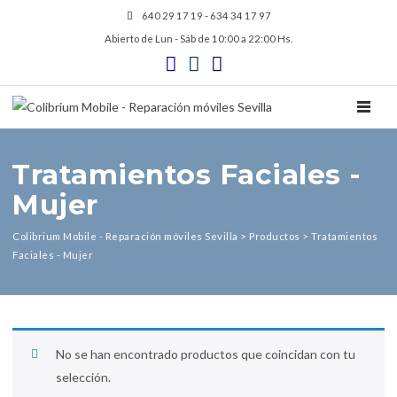
640 29 17 19 - 634 34 17 97
Abierto de Lun - Sáb de 10:00 a 22:00 Hs.
TOGGL
Tratamientos Faciales -
Mujer
Colibrium Mobile - Reparación móviles Sevilla
>
Productos
>
Tratamientos
Faciales - Mujer
No se han encontrado productos que coincidan con tu
selección.