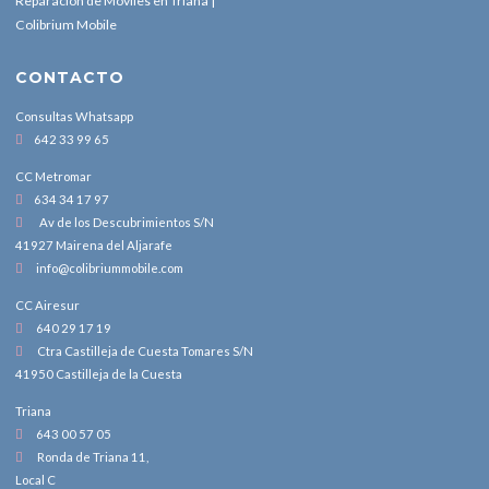
Reparación de Móviles en Triana |
Colibrium Mobile
CONTACTO
Consultas Whatsapp
642 33 99 65
CC Metromar
634 34 17 97
Av de los Descubrimientos S/N
41927 Mairena del Aljarafe
info@colibriummobile.com
CC Airesur
640 29 17 19
Ctra Castilleja de Cuesta Tomares S/N
41950 Castilleja de la Cuesta
Triana
643 00 57 05
Ronda de Triana 11,
Local C