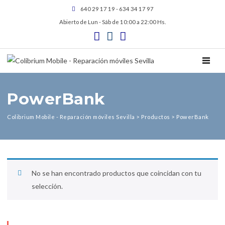
640 29 17 19 - 634 34 17 97
Abierto de Lun - Sáb de 10:00 a 22:00 Hs.
TOGGL
PowerBank
Colibrium Mobile - Reparación móviles Sevilla
>
Productos
>
PowerBank
No se han encontrado productos que coincidan con tu
selección.