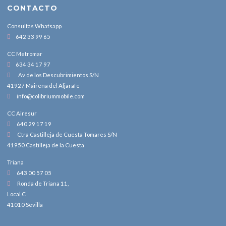
CONTACTO
Consultas Whatsapp
642 33 99 65
CC Metromar
634 34 17 97
Av de los Descubrimientos S/N
41927 Mairena del Aljarafe
info@colibriummobile.com
CC Airesur
640 29 17 19
Ctra Castilleja de Cuesta Tomares S/N
41950 Castilleja de la Cuesta
Triana
643 00 57 05
Ronda de Triana 11,
Local C
41010 Sevilla