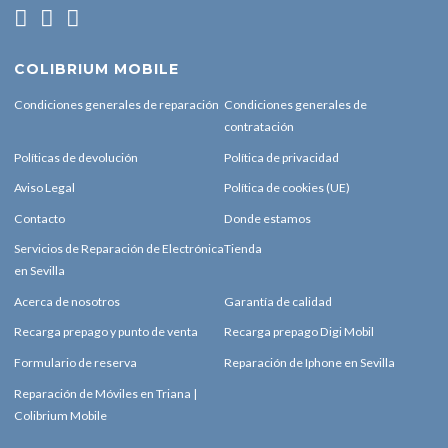
COLIBRIUM MOBILE
Condiciones generales de reparación
Condiciones generales de
contratación
Políticas de devolución
Política de privacidad
Aviso Legal
Política de cookies (UE)
Contacto
Donde estamos
Servicios de Reparación de Electrónica
Tienda
en Sevilla
Acerca de nosotros
Garantía de calidad
Recarga prepago y punto de venta
Recarga prepago Digi Mobil
Formulario de reserva
Reparación de Iphone en Sevilla
Reparación de Móviles en Triana |
Colibrium Mobile