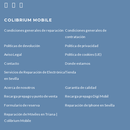
COLIBRIUM MOBILE
Condiciones generales de reparación
Condiciones generales de
contratación
Políticas de devolución
Política de privacidad
Aviso Legal
Política de cookies (UE)
Contacto
Donde estamos
Servicios de Reparación de Electrónica
Tienda
en Sevilla
Acerca de nosotros
Garantía de calidad
Recarga prepago y punto de venta
Recarga prepago Digi Mobil
Formulario de reserva
Reparación de Iphone en Sevilla
Reparación de Móviles en Triana |
Colibrium Mobile