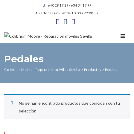
640 29 17 19 - 634 34 17 97
Abierto de Lun - Sáb de 10:00 a 22:00 Hs.
TOGGL
Pedales
Colibrium Mobile - Reparación móviles Sevilla
>
Productos
>
Pedales
No se han encontrado productos que coincidan con tu
selección.