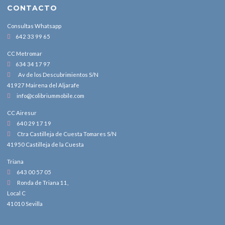
CONTACTO
Consultas Whatsapp
642 33 99 65
CC Metromar
634 34 17 97
Av de los Descubrimientos S/N
41927 Mairena del Aljarafe
info@colibriummobile.com
CC Airesur
640 29 17 19
Ctra Castilleja de Cuesta Tomares S/N
41950 Castilleja de la Cuesta
Triana
643 00 57 05
Ronda de Triana 11,
Local C
41010 Sevilla