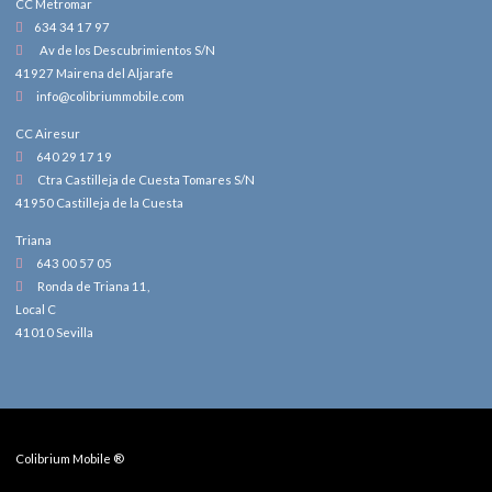
CC Metromar
634 34 17 97
Av de los Descubrimientos S/N
41927 Mairena del Aljarafe
info@colibriummobile.com
CC Airesur
640 29 17 19
Ctra Castilleja de Cuesta Tomares S/N
41950 Castilleja de la Cuesta
Triana
643 00 57 05
Ronda de Triana 11,
Local C
41010 Sevilla
Colibrium Mobile ®