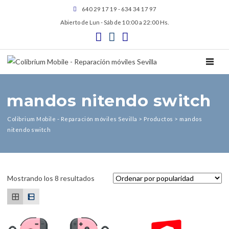
640 29 17 19 - 634 34 17 97
Abierto de Lun - Sáb de 10:00 a 22:00 Hs.
TOGGL
mandos nitendo switch
Colibrium Mobile - Reparación móviles Sevilla
>
Productos
>
mandos
nitendo switch
Ordenado por popularidad
Mostrando los 8 resultados