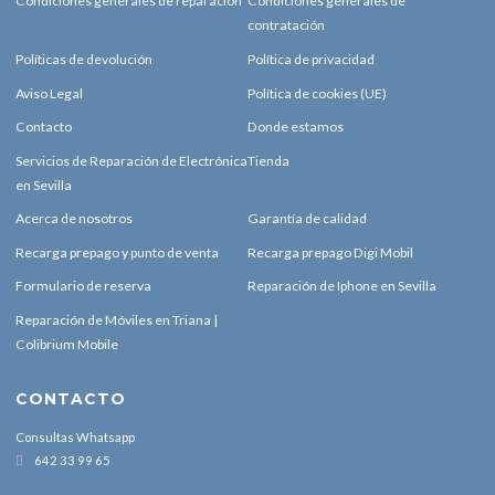
Condiciones generales de reparación
Condiciones generales de
contratación
Políticas de devolución
Política de privacidad
Aviso Legal
Política de cookies (UE)
Contacto
Donde estamos
Servicios de Reparación de Electrónica
Tienda
en Sevilla
Acerca de nosotros
Garantía de calidad
Recarga prepago y punto de venta
Recarga prepago Digi Mobil
Formulario de reserva
Reparación de Iphone en Sevilla
Reparación de Móviles en Triana |
Colibrium Mobile
CONTACTO
Consultas Whatsapp
642 33 99 65