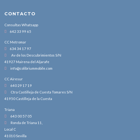
CONTACTO
Consultas Whatsapp
642 33 99 65
CC Metromar
634 34 17 97
Av de los Descubrimientos S/N
41927 Mairena del Aljarafe
info@colibriummobile.com
CC Airesur
640 29 17 19
Ctra Castilleja de Cuesta Tomares S/N
41950 Castilleja de la Cuesta
Triana
643 00 57 05
Ronda de Triana 11,
Local C
41010 Sevilla