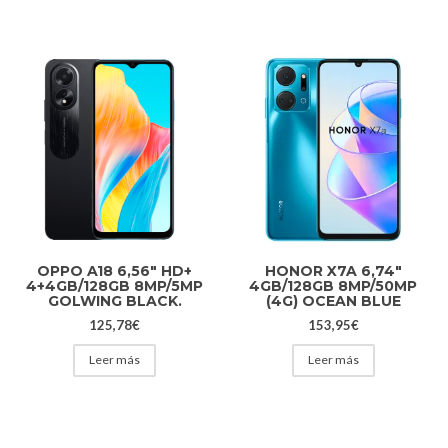
OPPO A18 6,56″ HD+
HONOR X7A 6,74″
4+4GB/128GB 8MP/5MP
4GB/128GB 8MP/50MP
GOLWING BLACK.
(4G) OCEAN BLUE
125,78
€
153,95
€
Leer más
Leer más