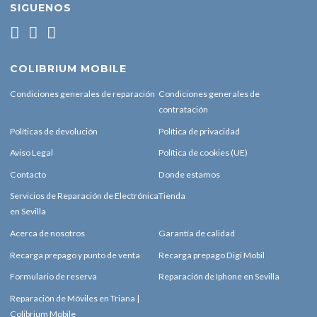
SIGUENOS
COLIBRIUM MOBILE
Condiciones generales de reparación
Condiciones generales de
contratación
Políticas de devolución
Política de privacidad
Aviso Legal
Política de cookies (UE)
Contacto
Donde estamos
Servicios de Reparación de Electrónica
Tienda
en Sevilla
Acerca de nosotros
Garantía de calidad
Recarga prepago y punto de venta
Recarga prepago Digi Mobil
Formulario de reserva
Reparación de Iphone en Sevilla
Reparación de Móviles en Triana |
Colibrium Mobile