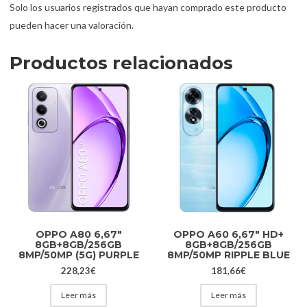
Solo los usuarios registrados que hayan comprado este producto
pueden hacer una valoración.
Productos relacionados
OPPO A80 6,67″
OPPO A60 6,67″ HD+
8GB+8GB/256GB
8GB+8GB/256GB
8MP/50MP (5G) PURPLE
8MP/50MP RIPPLE BLUE
228,23
€
181,66
€
Leer más
Leer más