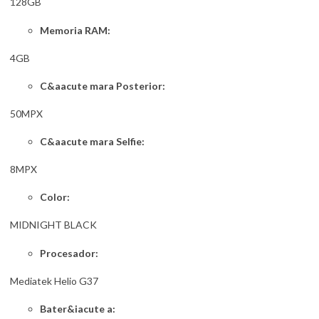
128GB
Memoria RAM:
4GB
C&aacute mara Posterior:
50MPX
C&aacute mara Selfie:
8MPX
Color:
MIDNIGHT BLACK
Procesador:
Mediatek Helio G37
Bater&iacute a: