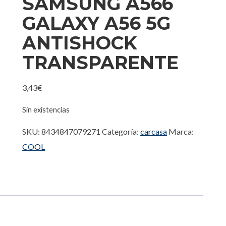
SAMSUNG A566
GALAXY A56 5G
ANTISHOCK
TRANSPARENTE
3,43
€
Sin existencias
SKU:
8434847079271
Categoría:
carcasa
Marca:
COOL