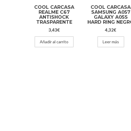
COOL CARCASA
COOL CARCASA
REALME C67
SAMSUNG A057
ANTISHOCK
GALAXY A05S
TRASPARENTE
HARD RING NEGR
3,43
€
4,32
€
Añadir al carrito
Leer más