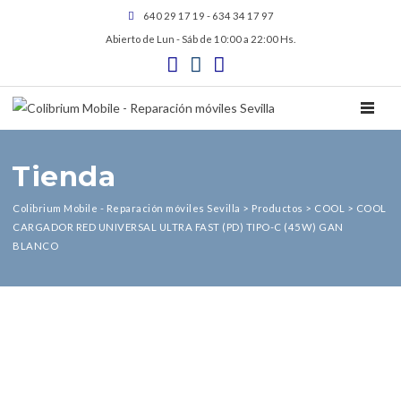
640 29 17 19 - 634 34 17 97
Abierto de Lun - Sáb de 10:00 a 22:00 Hs.
TOGGL
Tienda
Colibrium Mobile - Reparación móviles Sevilla
>
Productos
>
COOL
>
COOL
CARGADOR RED UNIVERSAL ULTRA FAST (PD) TIPO-C (45W) GAN
BLANCO