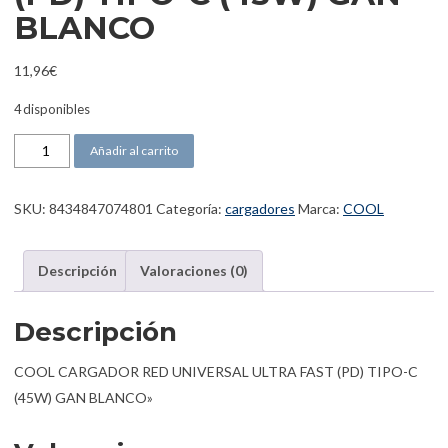
BLANCO
11,96
€
4 disponibles
COOL CARGADOR RED UNIVERSAL ULTRA FAST (PD) TIPO-C (45W
Añadir al carrito
SKU:
8434847074801
Categoría:
cargadores
Marca:
COOL
Descripción
Valoraciones (0)
Descripción
COOL CARGADOR RED UNIVERSAL ULTRA FAST (PD) TIPO-C
(45W) GAN BLANCO»