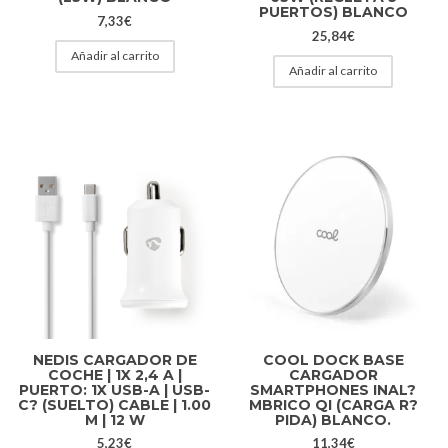
PUERTOS) BLANCO
7,33
€
25,84
€
Añadir al carrito
Añadir al carrito
NEDIS CARGADOR DE
COOL DOCK BASE
COCHE | 1X 2,4 A |
CARGADOR
PUERTO: 1X USB-A | USB-
SMARTPHONES INAL?
C? (SUELTO) CABLE | 1.00
MBRICO QI (CARGA R?
M | 12 W
PIDA) BLANCO.
5,23
€
11,34
€