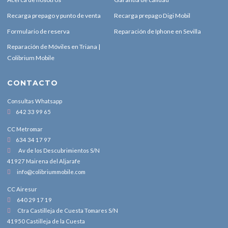
Recarga prepago y punto de venta
Recarga prepago Digi Mobil
Formulario de reserva
Reparación de Iphone en Sevilla
Reparación de Móviles en Triana |
Colibrium Mobile
CONTACTO
Consultas Whatsapp
642 33 99 65
CC Metromar
634 34 17 97
Av de los Descubrimientos S/N
41927 Mairena del Aljarafe
info@colibriummobile.com
CC Airesur
640 29 17 19
Ctra Castilleja de Cuesta Tomares S/N
41950 Castilleja de la Cuesta