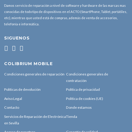
Damos servicio de reparación a nivel de software y hardware de las marcas mas
conocidas de todo tipo de dispositivos en el ACTO (SmartPhone, Tablet, portátiles,
etc), mientras que usted está de compras, además de venta de accesorios,
telefonía e informática.
SIGUENOS
COLIBRIUM MOBILE
Condiciones generales de reparación
Condiciones generales de
contratación
Políticas de devolución
Política de privacidad
Aviso Legal
Política de cookies (UE)
Contacto
Donde estamos
Servicios de Reparación de Electrónica
Tienda
en Sevilla
Acerca de nosotros
Garantía de calidad