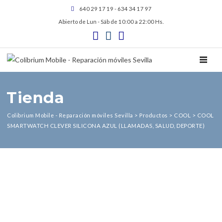
640 29 17 19 - 634 34 17 97
Abierto de Lun - Sáb de 10:00 a 22:00 Hs.
TOGGL
Tienda
Colibrium Mobile - Reparación móviles Sevilla
>
Productos
>
COOL
>
COOL
SMARTWATCH CLEVER SILICONA AZUL (LLAMADAS, SALUD, DEPORTE)