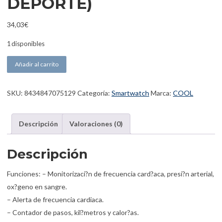
DEPORTE)
34,03
€
1 disponibles
COOL SMARTWATCH CLEVER SILICONA AZUL (LLAMADAS, SALUD,
Añadir al carrito
SKU:
8434847075129
Categoría:
Smartwatch
Marca:
COOL
Descripción
Valoraciones (0)
Descripción
Funciones: – Monitorizaci?n de frecuencia card?aca, presi?n arterial,
ox?geno en sangre.
– Alerta de frecuencia cardiaca.
– Contador de pasos, kil?metros y calor?as.