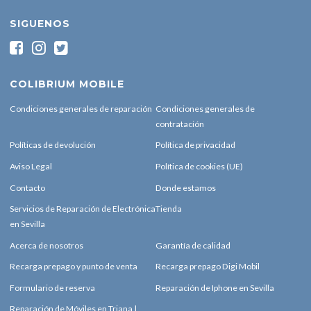
SIGUENOS
COLIBRIUM MOBILE
Condiciones generales de reparación
Condiciones generales de
contratación
Políticas de devolución
Política de privacidad
Aviso Legal
Política de cookies (UE)
Contacto
Donde estamos
Servicios de Reparación de Electrónica
Tienda
en Sevilla
Acerca de nosotros
Garantía de calidad
Recarga prepago y punto de venta
Recarga prepago Digi Mobil
Formulario de reserva
Reparación de Iphone en Sevilla
Reparación de Móviles en Triana |