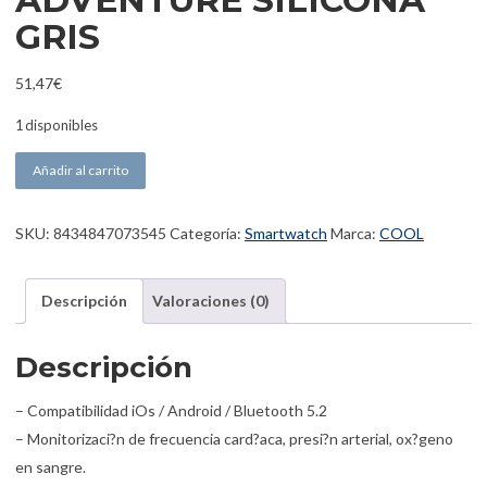
ADVENTURE SILICONA
GRIS
51,47
€
1 disponibles
COOL SMARTWATCH PANTALLA AMOLED ADVENTURE SILICONA G
Añadir al carrito
SKU:
8434847073545
Categoría:
Smartwatch
Marca:
COOL
Descripción
Valoraciones (0)
Descripción
– Compatibilidad iOs / Android / Bluetooth 5.2
– Monitorizaci?n de frecuencia card?aca, presi?n arterial, ox?geno
en sangre.