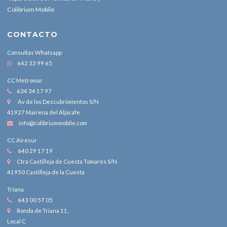
Colibrium Mobile
CONTACTO
Consultas Whatsapp
642 33 99 65
CC Metromar
634 34 17 97
Av de los Descubrimientos S/N
41927 Mairena del Aljarafe
info@colibriummobile.com
CC Airesur
640 29 17 19
Ctra Castilleja de Cuesta Tomares S/N
41950 Castilleja de la Cuesta
Triana
643 00 57 05
Ronda de Triana 11,
Local C