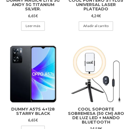
DUMMY MAGIC4 LITE 5G
COOL PUNTERO STYLUS
ANDY 5G TITANIUM
UNIVERSAL LASER
SILVER.
PLATEADO
6,65
€
4,24
€
Leer más
Añadir al carrito
DUMMY A57S 4+128
COOL SOPORTE
STARRY BLACK
SOBREMESA (50 CM) ARO
DE LUZ LED + MANDO
6,65
€
BLUETOOTH
14,58
€