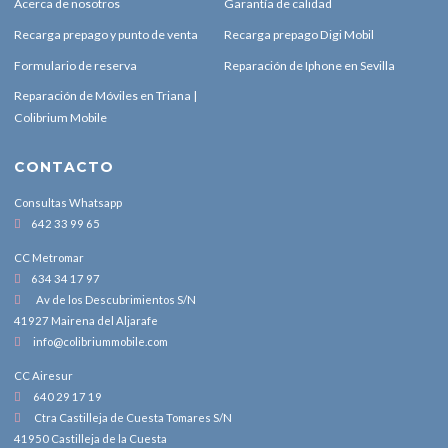
Acerca de nosotros
Garantía de calidad
Recarga prepago y punto de venta
Recarga prepago Digi Mobil
Formulario de reserva
Reparación de Iphone en Sevilla
Reparación de Móviles en Triana |
Colibrium Mobile
CONTACTO
Consultas Whatsapp
642 33 99 65
CC Metromar
634 34 17 97
Av de los Descubrimientos S/N
41927 Mairena del Aljarafe
info@colibriummobile.com
CC Airesur
640 29 17 19
Ctra Castilleja de Cuesta Tomares S/N
41950 Castilleja de la Cuesta