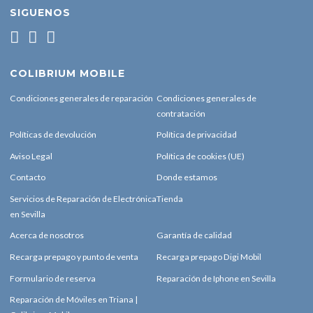
SIGUENOS
COLIBRIUM MOBILE
Condiciones generales de reparación
Condiciones generales de
contratación
Políticas de devolución
Política de privacidad
Aviso Legal
Política de cookies (UE)
Contacto
Donde estamos
Servicios de Reparación de Electrónica
Tienda
en Sevilla
Acerca de nosotros
Garantía de calidad
Recarga prepago y punto de venta
Recarga prepago Digi Mobil
Formulario de reserva
Reparación de Iphone en Sevilla
Reparación de Móviles en Triana |