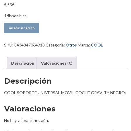
5,53
€
1 disponibles
COOL SOPORTE UNIVERSAL MOVIL COCHE GRAVITY NEGRO can
Añadir al carrito
SKU:
8434847064918
Categoría:
Otros
Marca:
COOL
Descripción
Valoraciones (0)
Descripción
COOL SOPORTE UNIVERSAL MOVIL COCHE GRAVITY NEGRO»
Valoraciones
No hay valoraciones aún.