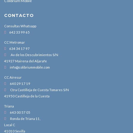
Colibrium Mobile
CONTACTO
Consultas Whatsapp
642 33 99 65
CC Metromar
634 34 17 97
Av de los Descubrimientos S/N
41927 Mairena del Aljarafe
info@colibriummobile.com
CC Airesur
640 29 17 19
Ctra Castilleja de Cuesta Tomares S/N
41950 Castilleja de la Cuesta
Triana
643 00 57 05
Ronda de Triana 11,
Local C
41010 Sevilla