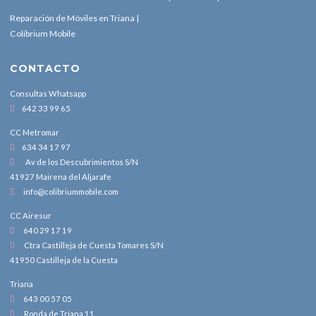
Reparación de Móviles en Triana |
Colibrium Mobile
CONTACTO
Consultas Whatsapp
642 33 99 65
CC Metromar
634 34 17 97
Av de los Descubrimientos S/N
41927 Mairena del Aljarafe
info@colibriummobile.com
CC Airesur
640 29 17 19
Ctra Castilleja de Cuesta Tomares S/N
41950 Castilleja de la Cuesta
Triana
643 00 57 05
Ronda de Triana 11,