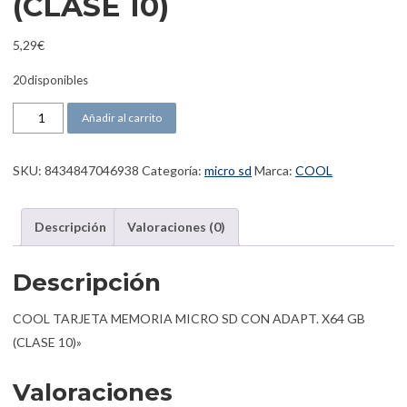
(CLASE 10)
5,29
€
20 disponibles
COOL TARJETA MEMORIA MICRO SD CON ADAPT. X64 GB (CLASE 1
Añadir al carrito
SKU:
8434847046938
Categoría:
micro sd
Marca:
COOL
Descripción
Valoraciones (0)
Descripción
COOL TARJETA MEMORIA MICRO SD CON ADAPT. X64 GB
(CLASE 10)»
Valoraciones