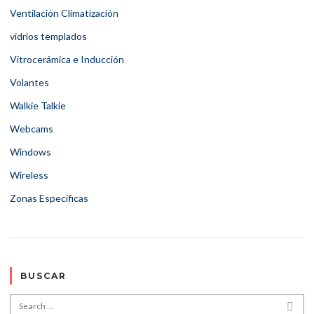
Ventilación Climatización
vidrios templados
Vitrocerámica e Inducción
Volantes
Walkie Talkie
Webcams
Windows
Wireless
Zonas Específicas
BUSCAR
Search for:
SEA