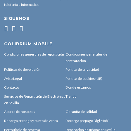
telefonía e informática.
SIGUENOS
COLIBRIUM MOBILE
Condiciones generales de reparación
Condiciones generales de
contratación
Políticas de devolución
Política de privacidad
Aviso Legal
Política de cookies (UE)
Contacto
Donde estamos
Servicios de Reparación de Electrónica
Tienda
en Sevilla
Acerca de nosotros
Garantía de calidad
Recarga prepago y punto de venta
Recarga prepago Digi Mobil
Formulario de reserva
Reparación de Iphone en Sevilla