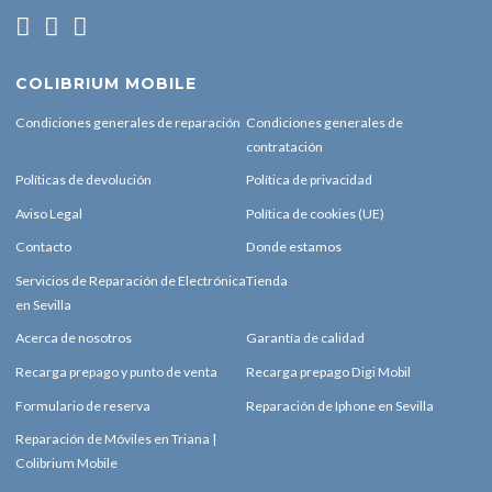
COLIBRIUM MOBILE
Condiciones generales de reparación
Condiciones generales de
contratación
Políticas de devolución
Política de privacidad
Aviso Legal
Política de cookies (UE)
Contacto
Donde estamos
Servicios de Reparación de Electrónica
Tienda
en Sevilla
Acerca de nosotros
Garantía de calidad
Recarga prepago y punto de venta
Recarga prepago Digi Mobil
Formulario de reserva
Reparación de Iphone en Sevilla
Reparación de Móviles en Triana |
Colibrium Mobile