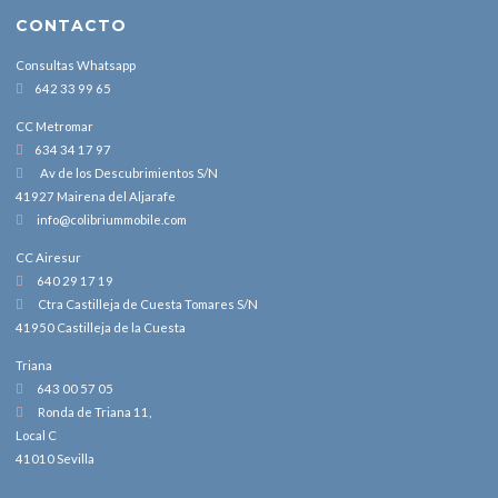
CONTACTO
Consultas Whatsapp
642 33 99 65
CC Metromar
634 34 17 97
Av de los Descubrimientos S/N
41927 Mairena del Aljarafe
info@colibriummobile.com
CC Airesur
640 29 17 19
Ctra Castilleja de Cuesta Tomares S/N
41950 Castilleja de la Cuesta
Triana
643 00 57 05
Ronda de Triana 11,
Local C
41010 Sevilla