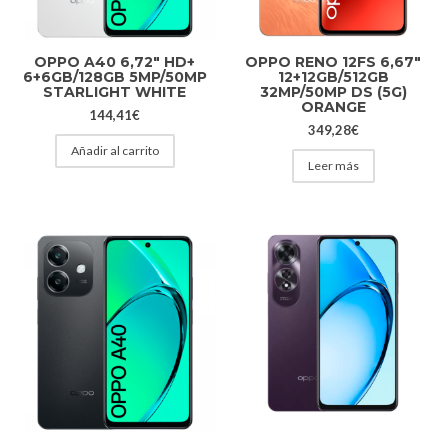
OPPO A40 6,72″ HD+
OPPO RENO 12FS 6,67″
6+6GB/128GB 5MP/50MP
12+12GB/512GB
STARLIGHT WHITE
32MP/50MP DS (5G)
ORANGE
144,41
€
349,28
€
Añadir al carrito
Leer más