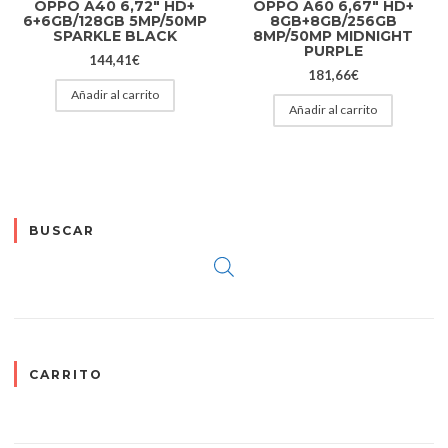
OPPO A40 6,72″ HD+
OPPO A60 6,67″ HD+
6+6GB/128GB 5MP/50MP
8GB+8GB/256GB
SPARKLE BLACK
8MP/50MP MIDNIGHT
PURPLE
144,41
€
181,66
€
Añadir al carrito
Añadir al carrito
BUSCAR
CARRITO