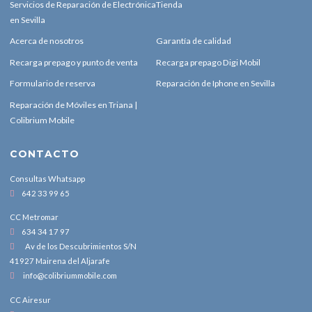
Servicios de Reparación de Electrónica
Tienda
en Sevilla
Acerca de nosotros
Garantía de calidad
Recarga prepago y punto de venta
Recarga prepago Digi Mobil
Formulario de reserva
Reparación de Iphone en Sevilla
Reparación de Móviles en Triana |
Colibrium Mobile
CONTACTO
Consultas Whatsapp
642 33 99 65
CC Metromar
634 34 17 97
Av de los Descubrimientos S/N
41927 Mairena del Aljarafe
info@colibriummobile.com
CC Airesur