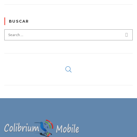
BUSCAR
Search for:
SEA