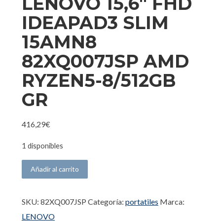
LENOVO 15,6″ FHD
IDEAPAD3 SLIM
15AMN8
82XQ007JSP AMD
RYZEN5-8/512GB
GR
416,29
€
1 disponibles
PORTATIL LENOVO 15,6" FHD IDEAPAD3 SLIM 15AMN
Añadir al carrito
SKU:
82XQ007JSP
Categoría:
portatiles
Marca:
LENOVO