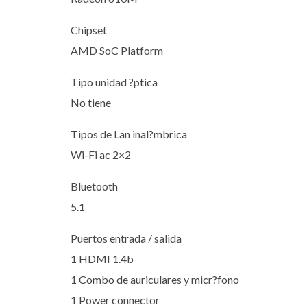
Chipset
AMD SoC Platform
Tipo unidad ?ptica
No tiene
Tipos de Lan inal?mbrica
Wi-Fi ac 2×2
Bluetooth
5.1
Puertos entrada / salida
1 HDMI 1.4b
1 Combo de auriculares y micr?fono
1 Power connector