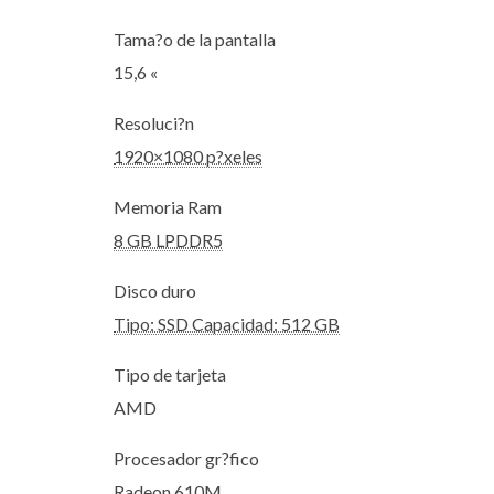
Tama?o de la pantalla
15,6 «
Resoluci?n
1920×1080 p?xeles
Memoria Ram
8 GB LPDDR5
Disco duro
Tipo: SSD Capacidad: 512 GB
Tipo de tarjeta
AMD
Procesador gr?fico
Radeon 610M