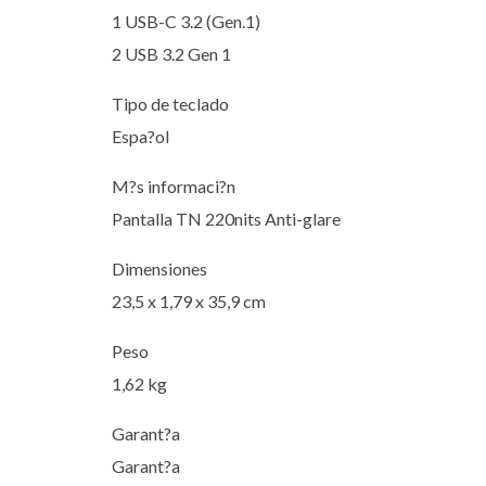
1 USB-C 3.2 (Gen.1)
2 USB 3.2 Gen 1
Tipo de teclado
Espa?ol
M?s informaci?n
Pantalla TN 220nits Anti-glare
Dimensiones
23,5 x 1,79 x 35,9 cm
Peso
1,62 kg
Garant?a
Garant?a