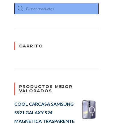
Búsqueda de productos
CARRITO
PRODUCTOS MEJOR
VALORADOS
8 82XQ007JSP AMD RYZEN5-8/512GB GR cantidad
COOL CARCASA SAMSUNG
S921 GALAXY S24
MAGNETICA TRASPARENTE