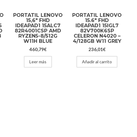
VO
PORTATIL LENOVO
PORTATIL LENOVO
15,6″ FHD
15.6″ FHD
6
IDEAPAD1 15ALC7
IDEAPAD1 15IGL7
D
82R4001CSP AMD
82V700K6SP
B
RYZEN5-8/512G
CELERON N4020 –
W11H BLUE
4/128GB W11 GREY
460,79
€
236,01
€
Leer más
Añadir al carrito