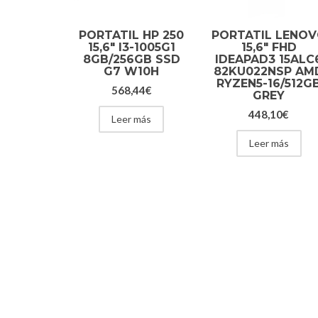
PORTATIL HP 250
PORTATIL LENO
15,6″ I3-1005G1
15,6″ FHD
8GB/256GB SSD
IDEAPAD3 15ALC
G7 W10H
82KU022NSP AM
RYZEN5-16/512G
568,44
€
GREY
448,10
€
Leer más
Leer más