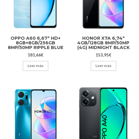
OPPO A60 6,67″ HD+
HONOR X7A 6,74″
8GB+8GB/256GB
4GB/128GB 8MP/50MP
8MP/50MP RIPPLE BLUE
(4G) MIDNIGHT BLACK
181,66
€
153,95
€
Leer más
Leer más