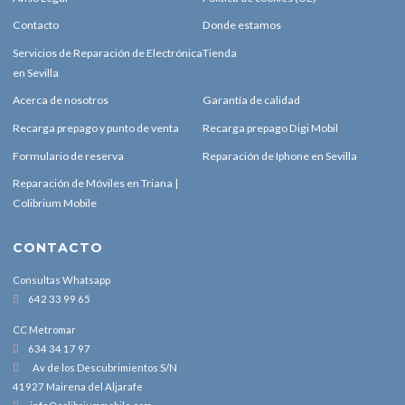
Contacto
Donde estamos
Servicios de Reparación de Electrónica
Tienda
en Sevilla
Acerca de nosotros
Garantía de calidad
Recarga prepago y punto de venta
Recarga prepago Digi Mobil
Formulario de reserva
Reparación de Iphone en Sevilla
Reparación de Móviles en Triana |
Colibrium Mobile
CONTACTO
Consultas Whatsapp
642 33 99 65
CC Metromar
634 34 17 97
Av de los Descubrimientos S/N
41927 Mairena del Aljarafe