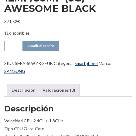
AWESOME BLACK
371,52
€
11 disponibles
SAMSUNG A36 6,7" FHD+ A366 8GB/256GB 12MP/50MP (5G) AWES
Añadir al carrito
SKU:
SM-A366BZKGEUB
Categoría:
smartphone
Marca:
SAMSUNG
Descripción
Valoraciones (0)
Descripción
Velocidad CPU 2.4GHz, 1.8GHz
Tipo CPU Octa-Core