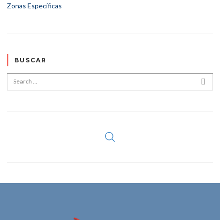
Zonas Específicas
BUSCAR
Search for:
SEA