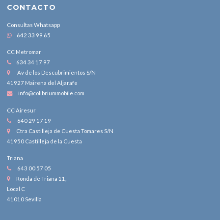
CONTACTO
Consultas Whatsapp
642 33 99 65
CC Metromar
634 34 17 97
Av de los Descubrimientos S/N
41927 Mairena del Aljarafe
info@colibriummobile.com
CC Airesur
640 29 17 19
Ctra Castilleja de Cuesta Tomares S/N
41950 Castilleja de la Cuesta
Triana
643 00 57 05
Ronda de Triana 11,
Local C
41010 Sevilla