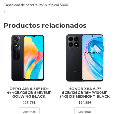
Capacidad de bater?a (mAh, t?pico) 5000
«
Productos relacionados
OPPO A18 6,56″ HD+
HONOR X8A 6,7″
4+4GB/128GB 8MP/5MP
6GB/128GB 16MP/100MP
GOLWING BLACK.
(4G) DS MIDNIGHT BLACK
125,78
€
194,85
€
Leer más
Leer más