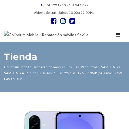
640 29 17 19 - 634 34 17 97
Abierto de Lun - Sáb de 10:00 a 22:00 Hs.
TOGGL
Tienda
Colibrium Mobile - Reparación móviles Sevilla
>
Productos
>
SAMSUNG
>
SAMSUNG A36 6,7″ FHD+ A366 8GB/256GB 12MP/50MP (5G) AWESOME
LAVANDER