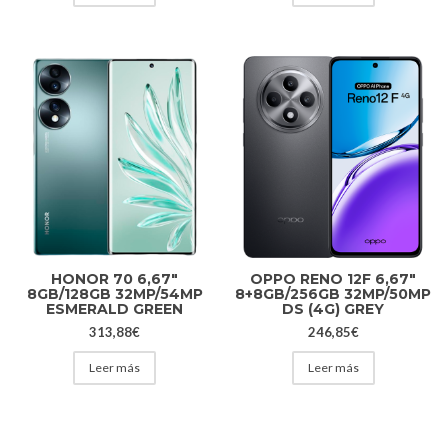
HONOR 70 6,67″
OPPO RENO 12F 6,67″
8GB/128GB 32MP/54MP
8+8GB/256GB 32MP/50MP
ESMERALD GREEN
DS (4G) GREY
313,88
€
246,85
€
Leer más
Leer más