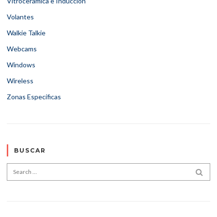
Vitrocerámica e Inducción
Volantes
Walkie Talkie
Webcams
Windows
Wireless
Zonas Específicas
BUSCAR
Search for:
SEA