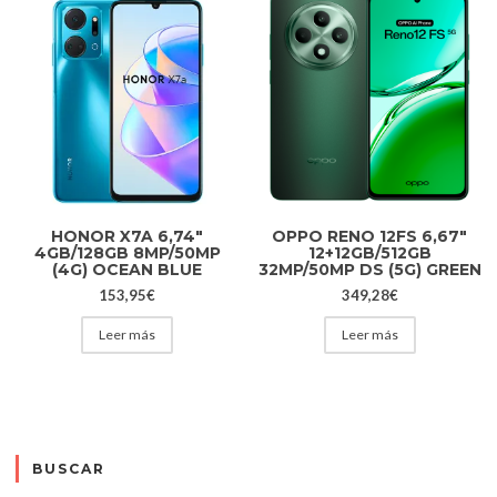
HONOR X7A 6,74″
OPPO RENO 12FS 6,67″
4GB/128GB 8MP/50MP
12+12GB/512GB
(4G) OCEAN BLUE
32MP/50MP DS (5G) GREEN
153,95
€
349,28
€
Leer más
Leer más
BUSCAR