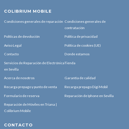
COLIBRIUM MOBILE
Condiciones generales de reparación
Condiciones generales de
contratación
Políticas de devolución
Política de privacidad
Aviso Legal
Política de cookies (UE)
Contacto
Donde estamos
Servicios de Reparación de Electrónica
Tienda
en Sevilla
Acerca de nosotros
Garantía de calidad
Recarga prepago y punto de venta
Recarga prepago Digi Mobil
Formulario de reserva
Reparación de Iphone en Sevilla
Reparación de Móviles en Triana |
Colibrium Mobile
CONTACTO