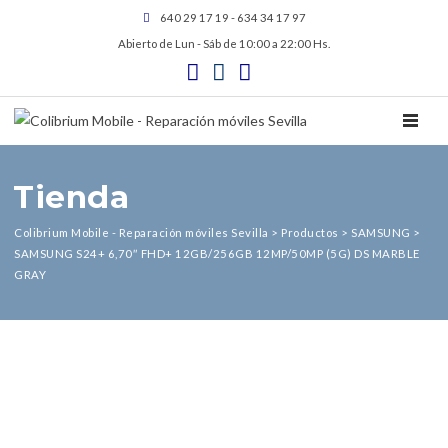
640 29 17 19 - 634 34 17 97
Abierto de Lun - Sáb de 10:00 a 22:00 Hs.
TOGGL
Tienda
Colibrium Mobile - Reparación móviles Sevilla
>
Productos
>
SAMSUNG
>
SAMSUNG S24+ 6,70″ FHD+ 12GB/256GB 12MP/50MP (5G) DS MARBLE
GRAY