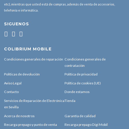
etc), mientras que usted está de compras, además de venta de accesorios,
telefonía e informática.
SIGUENOS
COLIBRIUM MOBILE
Condiciones generales de reparación
Condiciones generales de
contratación
Políticas de devolución
Política de privacidad
Aviso Legal
Política de cookies (UE)
Contacto
Donde estamos
Servicios de Reparación de Electrónica
Tienda
en Sevilla
Acerca de nosotros
Garantía de calidad
Recarga prepago y punto de venta
Recarga prepago Digi Mobil