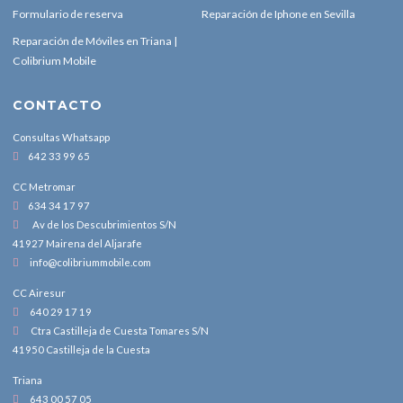
Formulario de reserva
Reparación de Iphone en Sevilla
Reparación de Móviles en Triana |
Colibrium Mobile
CONTACTO
Consultas Whatsapp
642 33 99 65
CC Metromar
634 34 17 97
Av de los Descubrimientos S/N
41927 Mairena del Aljarafe
info@colibriummobile.com
CC Airesur
640 29 17 19
Ctra Castilleja de Cuesta Tomares S/N
41950 Castilleja de la Cuesta
Triana
643 00 57 05