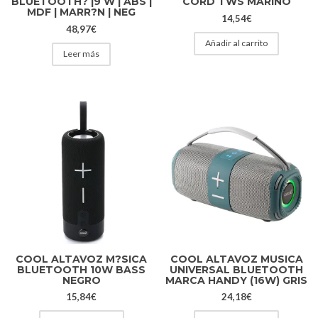
BLUETOOTH? |9 W | ABS |
CORD TWS MARINO
MDF | MARR?N | NEG
14,54
€
48,97
€
Añadir al carrito
Leer más
COOL ALTAVOZ M?SICA
COOL ALTAVOZ MUSICA
BLUETOOTH 10W BASS
UNIVERSAL BLUETOOTH
NEGRO
MARCA HANDY (16W) GRIS
15,84
€
24,18
€