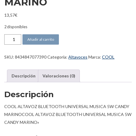
MARINO
13,57
€
2 disponibles
COOL ALTAVOZ BLUETOOTH UNIVERSAL MUSICA 5W CANDY MAR
Añadir al carrito
SKU:
8434847077390
Categoría:
Altavoces
Marca:
COOL
Descripción
Valoraciones (0)
Descripción
COOL ALTAVOZ BLUETOOTH UNIVERSAL MUSICA 5W CANDY
MARINOCOOL ALTAVOZ BLUETOOTH UNIVERSAL MUSICA 5W
CANDY MARINO»