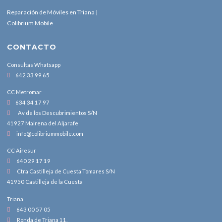
Reparación de Móviles en Triana |
Colibrium Mobile
CONTACTO
Consultas Whatsapp
642 33 99 65
CC Metromar
634 34 17 97
Av de los Descubrimientos S/N
41927 Mairena del Aljarafe
info@colibriummobile.com
CC Airesur
640 29 17 19
Ctra Castilleja de Cuesta Tomares S/N
41950 Castilleja de la Cuesta
Triana
643 00 57 05
Ronda de Triana 11,