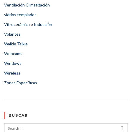
Ventilación Climatización
vidrios templados
Vitrocerámica e Inducción
Volantes
Walkie Talkie
Webcams
Windows
Wireless
Zonas Específicas
BUSCAR
Search for:
SEA