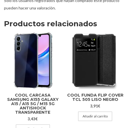
Solo los usuarios registrados que hayan comprado este producto
pueden hacer una valoración.
Productos relacionados
COOL CARCASA
COOL FUNDA FLIP COVER
SAMSUNG A155 GALAXY
TCL 505 LISO NEGRO
A15 / A15 5G / M15 5G
3,91
€
ANTISHOCK
TRANSPARENTE
Añadir al carrito
3,43
€