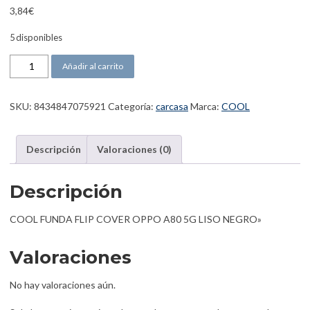
3,84
€
5 disponibles
COOL FUNDA FLIP COVER OPPO A80 5G LISO NEGRO cantidad
Añadir al carrito
SKU:
8434847075921
Categoría:
carcasa
Marca:
COOL
Descripción
Valoraciones (0)
Descripción
COOL FUNDA FLIP COVER OPPO A80 5G LISO NEGRO»
Valoraciones
No hay valoraciones aún.