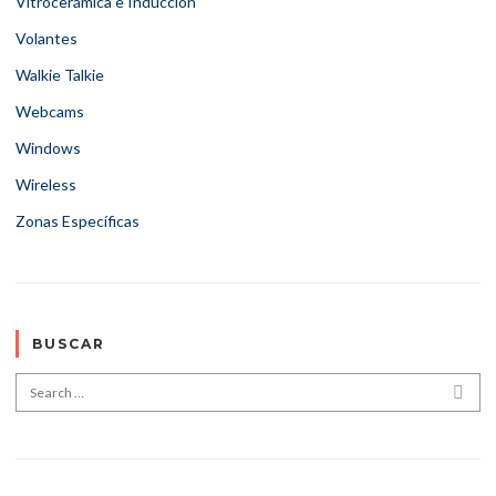
Vitrocerámica e Inducción
Volantes
Walkie Talkie
Webcams
Windows
Wireless
Zonas Específicas
BUSCAR
Search for:
SEA