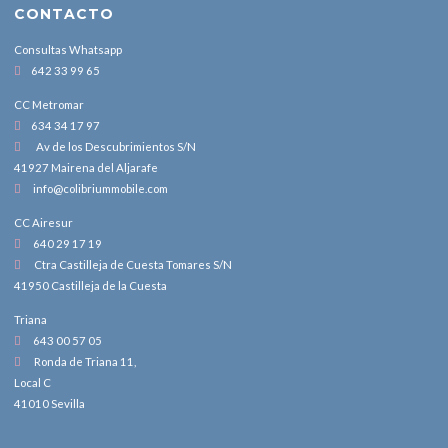
CONTACTO
Consultas Whatsapp
642 33 99 65
CC Metromar
634 34 17 97
Av de los Descubrimientos S/N
41927 Mairena del Aljarafe
info@colibriummobile.com
CC Airesur
640 29 17 19
Ctra Castilleja de Cuesta Tomares S/N
41950 Castilleja de la Cuesta
Triana
643 00 57 05
Ronda de Triana 11,
Local C
41010 Sevilla