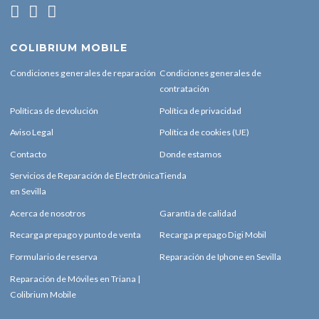
COLIBRIUM MOBILE
Condiciones generales de reparación
Condiciones generales de
contratación
Políticas de devolución
Política de privacidad
Aviso Legal
Política de cookies (UE)
Contacto
Donde estamos
Servicios de Reparación de Electrónica
Tienda
en Sevilla
Acerca de nosotros
Garantía de calidad
Recarga prepago y punto de venta
Recarga prepago Digi Mobil
Formulario de reserva
Reparación de Iphone en Sevilla
Reparación de Móviles en Triana |
Colibrium Mobile