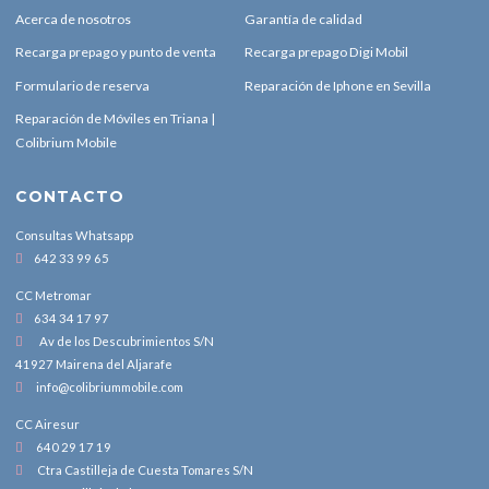
Acerca de nosotros
Garantía de calidad
Recarga prepago y punto de venta
Recarga prepago Digi Mobil
Formulario de reserva
Reparación de Iphone en Sevilla
Reparación de Móviles en Triana |
Colibrium Mobile
CONTACTO
Consultas Whatsapp
642 33 99 65
CC Metromar
634 34 17 97
Av de los Descubrimientos S/N
41927 Mairena del Aljarafe
info@colibriummobile.com
CC Airesur
640 29 17 19
Ctra Castilleja de Cuesta Tomares S/N