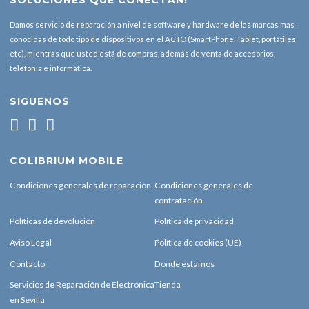
SOLUCIONES QUE CONECTAN!
Damos servicio de reparación a nivel de software y hardware de las marcas mas
conocidas de todo tipo de dispositivos en el ACTO (SmartPhone, Tablet, portátiles,
etc), mientras que usted está de compras, además de venta de accesorios,
telefonía e informática.
SIGUENOS
COLIBRIUM MOBILE
Condiciones generales de reparación
Condiciones generales de
contratación
Políticas de devolución
Política de privacidad
Aviso Legal
Política de cookies (UE)
Contacto
Donde estamos
Servicios de Reparación de Electrónica
Tienda
en Sevilla