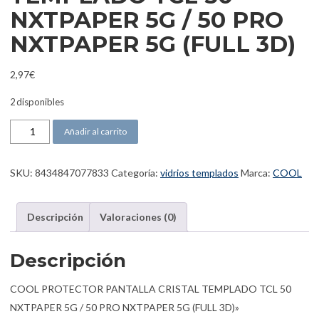
NXTPAPER 5G / 50 PRO
NXTPAPER 5G (FULL 3D)
2,97
€
2 disponibles
COOL PROTECTOR PANTALLA CRISTAL TEMPLADO TCL 50 NXTPAPE
Añadir al carrito
SKU:
8434847077833
Categoría:
vidrios templados
Marca:
COOL
Descripción
Valoraciones (0)
Descripción
COOL PROTECTOR PANTALLA CRISTAL TEMPLADO TCL 50
NXTPAPER 5G / 50 PRO NXTPAPER 5G (FULL 3D)»