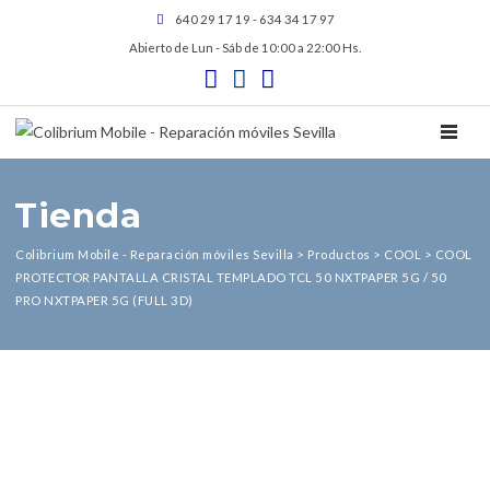
640 29 17 19 - 634 34 17 97
Abierto de Lun - Sáb de 10:00 a 22:00 Hs.
TOGGL
Tienda
Colibrium Mobile - Reparación móviles Sevilla
>
Productos
>
COOL
>
COOL
PROTECTOR PANTALLA CRISTAL TEMPLADO TCL 50 NXTPAPER 5G / 50
PRO NXTPAPER 5G (FULL 3D)