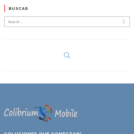
BUSCAR
Search for:
SEA