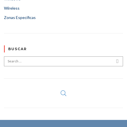
Wireless
Zonas Específicas
BUSCAR
Search for:
SEA