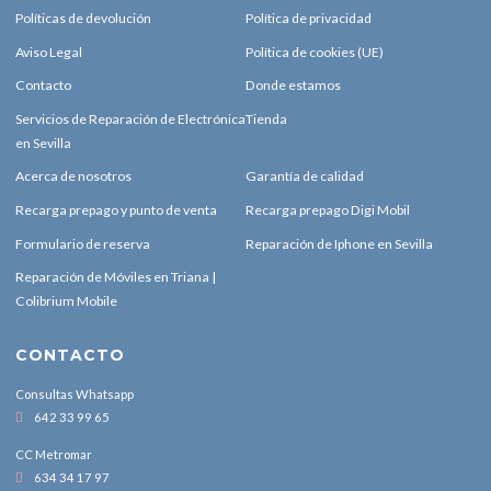
Políticas de devolución
Política de privacidad
Aviso Legal
Política de cookies (UE)
Contacto
Donde estamos
Servicios de Reparación de Electrónica
Tienda
en Sevilla
Acerca de nosotros
Garantía de calidad
Recarga prepago y punto de venta
Recarga prepago Digi Mobil
Formulario de reserva
Reparación de Iphone en Sevilla
Reparación de Móviles en Triana |
Colibrium Mobile
CONTACTO
Consultas Whatsapp
642 33 99 65
CC Metromar
634 34 17 97