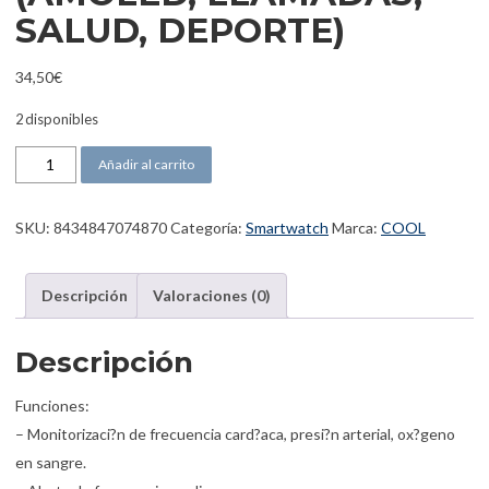
SALUD, DEPORTE)
34,50
€
2 disponibles
COOL SMARTWATCH DELTA SILICONA GRIS (AMOLED, LLAMADAS,
Añadir al carrito
SKU:
8434847074870
Categoría:
Smartwatch
Marca:
COOL
Descripción
Valoraciones (0)
Descripción
Funciones:
– Monitorizaci?n de frecuencia card?aca, presi?n arterial, ox?geno
en sangre.