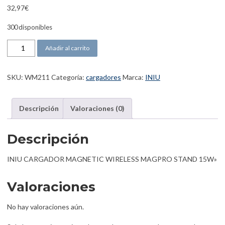
32,97
€
300 disponibles
INIU CARGADOR MAGNETIC WIRELESS MAGPRO STAND 15W can
Añadir al carrito
SKU:
WM211
Categoría:
cargadores
Marca:
INIU
Descripción
Valoraciones (0)
Descripción
INIU CARGADOR MAGNETIC WIRELESS MAGPRO STAND 15W»
Valoraciones
No hay valoraciones aún.