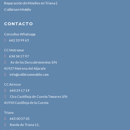
Reparación de Móviles en Triana |
Colibrium Mobile
CONTACTO
Consultas Whatsapp
642 33 99 65
CC Metromar
634 34 17 97
Av de los Descubrimientos S/N
41927 Mairena del Aljarafe
info@colibriummobile.com
CC Airesur
640 29 17 19
Ctra Castilleja de Cuesta Tomares S/N
41950 Castilleja de la Cuesta
Triana
643 00 57 05
Ronda de Triana 11,