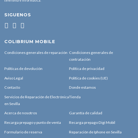
telefonía e informática.
SIGUENOS
COLIBRIUM MOBILE
Condiciones generales de reparación
Condiciones generales de
contratación
Políticas de devolución
Política de privacidad
Aviso Legal
Política de cookies (UE)
Contacto
Donde estamos
Servicios de Reparación de Electrónica
Tienda
en Sevilla
Acerca de nosotros
Garantía de calidad
Recarga prepago y punto de venta
Recarga prepago Digi Mobil
Formulario de reserva
Reparación de Iphone en Sevilla