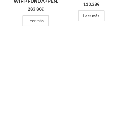
WIFI+FUNDA+PEN.
110,38
€
283,80
€
Leer más
Leer más