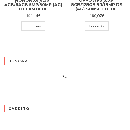
HONOR X6 6,50″
OPPO A96 6,59″
4GB/64GB 5MP/50MP (4G)
8GB/128GB 50/16MP DS
OCEAN BLUE
(4G) SUNSET BLUE.
141,14
€
180,07
€
Leer más
Leer más
BUSCAR
CARRITO