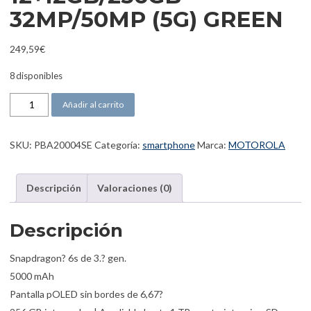
32MP/50MP (5G) GREEN
249,59
€
8 disponibles
MOTOROLA MOTO G85 6,67" FHD+ 12+12GB/256GB 32MP/50MP (5
Añadir al carrito
SKU:
PBA20004SE
Categoría:
smartphone
Marca:
MOTOROLA
Descripción
Valoraciones (0)
Descripción
Snapdragon? 6s de 3.? gen.
5000 mAh
Pantalla pOLED sin bordes de 6,67?