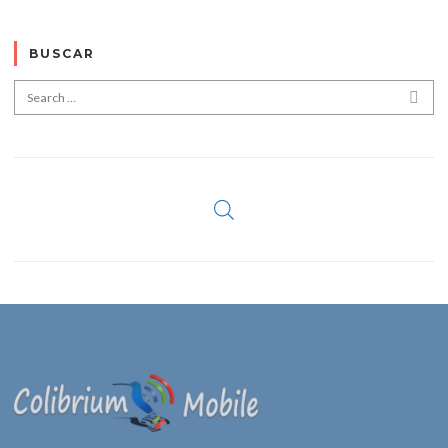
BUSCAR
Search for:
SEA