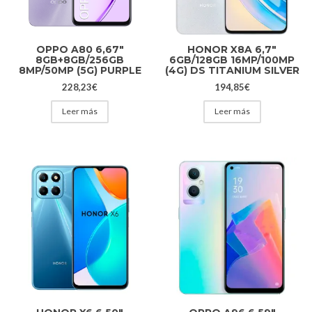
OPPO A80 6,67″
HONOR X8A 6,7″
8GB+8GB/256GB
6GB/128GB 16MP/100MP
8MP/50MP (5G) PURPLE
(4G) DS TITANIUM SILVER
228,23
€
194,85
€
Leer más
Leer más