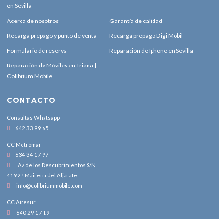
en Sevilla
Acerca de nosotros
Garantía de calidad
Recarga prepago y punto de venta
Recarga prepago Digi Mobil
Formulario de reserva
Reparación de Iphone en Sevilla
Reparación de Móviles en Triana |
Colibrium Mobile
CONTACTO
Consultas Whatsapp
642 33 99 65
CC Metromar
634 34 17 97
Av de los Descubrimientos S/N
41927 Mairena del Aljarafe
info@colibriummobile.com
CC Airesur
640 29 17 19