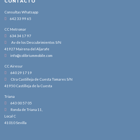
CONTACTO
Consultas Whatsapp
642 33 99 65
CC Metromar
634 34 17 97
Av de los Descubrimientos S/N
41927 Mairena del Aljarafe
info@colibriummobile.com
CC Airesur
640 29 17 19
Ctra Castilleja de Cuesta Tomares S/N
41950 Castilleja de la Cuesta
Triana
643 00 57 05
Ronda de Triana 11,
Local C
41010 Sevilla