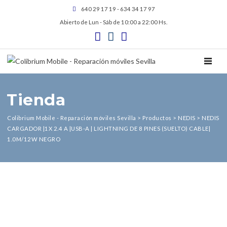
640 29 17 19 - 634 34 17 97
Abierto de Lun - Sáb de 10:00 a 22:00 Hs.
TOGGL
Tienda
Colibrium Mobile - Reparación móviles Sevilla
>
Productos
>
NEDIS
>
NEDIS
CARGADOR |1X 2.4 A |USB-A | LIGHTNING DE 8 PINES (SUELTO) CABLE|
1.0M/12W NEGRO