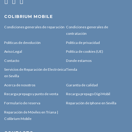
COLIBRIUM MOBILE
Condiciones generales de reparación
Condiciones generales de
contratación
Políticas de devolución
Política de privacidad
Aviso Legal
Política de cookies (UE)
Contacto
Donde estamos
Servicios de Reparación de Electrónica
Tienda
en Sevilla
Acerca de nosotros
Garantía de calidad
Recarga prepago y punto de venta
Recarga prepago Digi Mobil
Formulario de reserva
Reparación de Iphone en Sevilla
Reparación de Móviles en Triana |
Colibrium Mobile