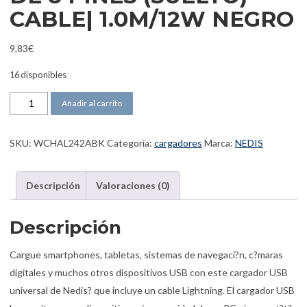
CABLE| 1.0M/12W NEGRO
9,83
€
16 disponibles
NEDIS CARGADOR |1X 2.4 A |USB-A | LIGHTNING DE 8 PINES (SU
Añadir al carrito
SKU:
WCHAL242ABK
Categoría:
cargadores
Marca:
NEDIS
Descripción
Valoraciones (0)
Descripción
Cargue smartphones, tabletas, sistemas de navegaci?n, c?maras
digitales y muchos otros dispositivos USB con este cargador USB
universal de Nedis? que incluye un cable Lightning. El cargador USB