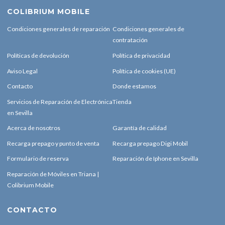
COLIBRIUM MOBILE
Condiciones generales de reparación
Condiciones generales de
contratación
Políticas de devolución
Política de privacidad
Aviso Legal
Política de cookies (UE)
Contacto
Donde estamos
Servicios de Reparación de Electrónica
Tienda
en Sevilla
Acerca de nosotros
Garantía de calidad
Recarga prepago y punto de venta
Recarga prepago Digi Mobil
Formulario de reserva
Reparación de Iphone en Sevilla
Reparación de Móviles en Triana |
Colibrium Mobile
CONTACTO