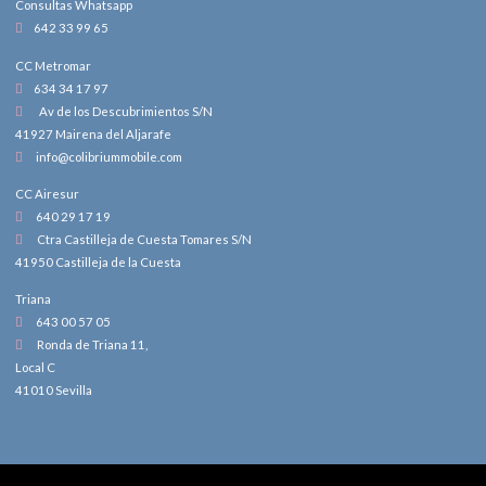
Consultas Whatsapp
642 33 99 65
CC Metromar
634 34 17 97
Av de los Descubrimientos S/N
41927 Mairena del Aljarafe
info@colibriummobile.com
CC Airesur
640 29 17 19
Ctra Castilleja de Cuesta Tomares S/N
41950 Castilleja de la Cuesta
Triana
643 00 57 05
Ronda de Triana 11,
Local C
41010 Sevilla