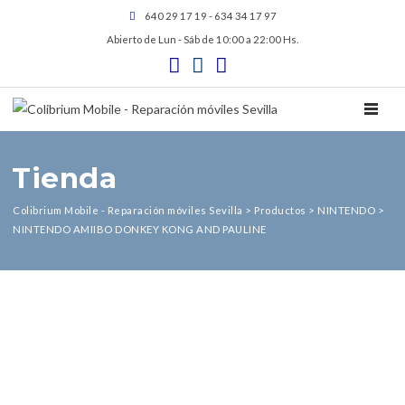
640 29 17 19 - 634 34 17 97
Abierto de Lun - Sáb de 10:00 a 22:00 Hs.
TOGGL
Tienda
Colibrium Mobile - Reparación móviles Sevilla
>
Productos
>
NINTENDO
>
NINTENDO AMIIBO DONKEY KONG AND PAULINE