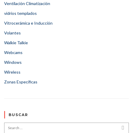
Ventilación Climatización
vidrios templados
Vitrocerámica e Inducción
Volantes
Walkie Talkie
Webcams
Windows
Wireless
Zonas Específicas
BUSCAR
Search for:
SEA