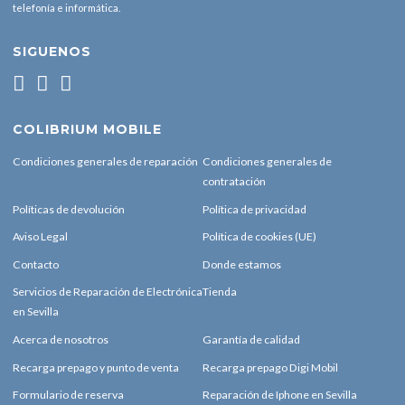
telefonía e informática.
SIGUENOS
COLIBRIUM MOBILE
Condiciones generales de reparación
Condiciones generales de
contratación
Políticas de devolución
Política de privacidad
Aviso Legal
Política de cookies (UE)
Contacto
Donde estamos
Servicios de Reparación de Electrónica
Tienda
en Sevilla
Acerca de nosotros
Garantía de calidad
Recarga prepago y punto de venta
Recarga prepago Digi Mobil
Formulario de reserva
Reparación de Iphone en Sevilla