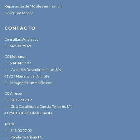
Reparación de Móviles en Triana |
Colibrium Mobile
CONTACTO
Consultas Whatsapp
642 33 99 65
CC Metromar
634 34 17 97
Av de los Descubrimientos S/N
41927 Mairena del Aljarafe
info@colibriummobile.com
CC Airesur
640 29 17 19
Ctra Castilleja de Cuesta Tomares S/N
41950 Castilleja de la Cuesta
Triana
643 00 57 05
Ronda de Triana 11,